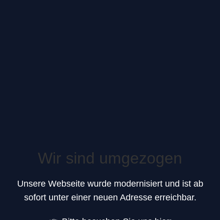
Zum
Team Rufe-Dich ◊ Von
Inhalt
springen
Menschen,für Menschen
"Rufe-Dich" GmbH , Im Brink 17, DE 26835 Hesel
[+4949507029993]
Facebook
Instagram
Wir sind umgezogen
Unsere Webseite wurde modernisiert und ist ab
sofort unter einer neuen Adresse erreichbar.