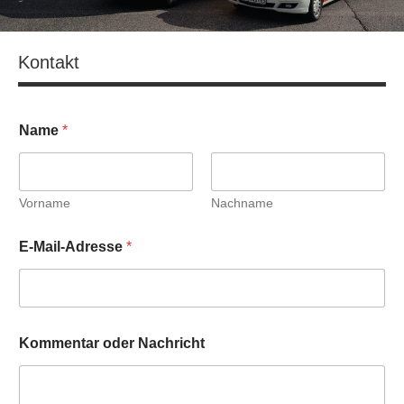
Kontakt
Name
*
Vorname
Nachname
*
E-Mail-Adresse
*
*
N
a
m
e
Kommentar oder Nachricht