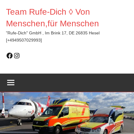
Zum
Team Rufe-Dich ◊ Von
Inhalt
springen
Menschen,für Menschen
"Rufe-Dich" GmbH , Im Brink 17, DE 26835 Hesel
[+4949507029993]
Facebook
Instagram