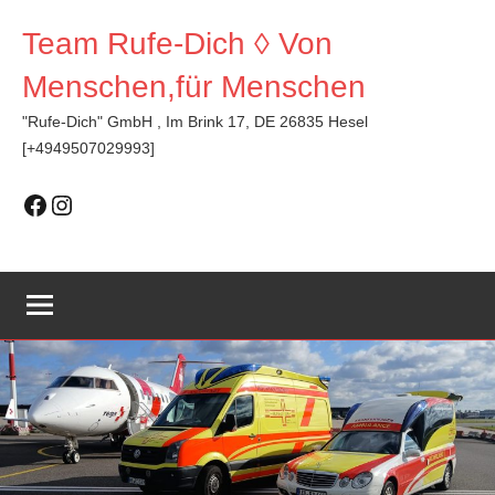
Zum
Team Rufe-Dich ◊ Von
Inhalt
springen
Menschen,für Menschen
"Rufe-Dich" GmbH , Im Brink 17, DE 26835 Hesel
[+4949507029993]
Facebook
Instagram