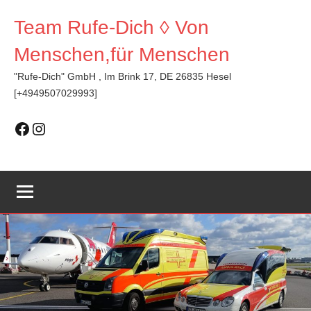
Zum
Team Rufe-Dich ◊ Von
Inhalt
springen
Menschen,für Menschen
"Rufe-Dich" GmbH , Im Brink 17, DE 26835 Hesel
[+4949507029993]
Facebook
Instagram