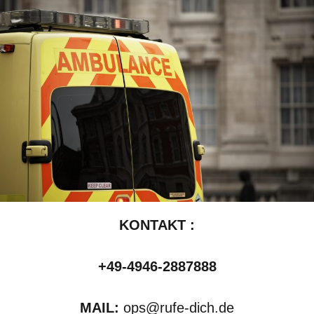
KONTAKT :
+49-4946-2887888
MAIL:
ops@rufe-dich.de